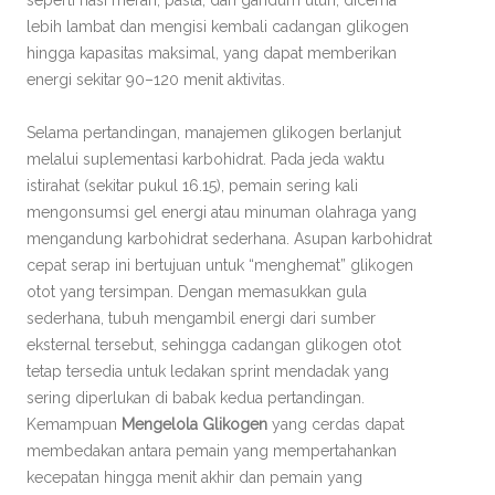
seperti nasi merah, pasta, dan gandum utuh, dicerna
lebih lambat dan mengisi kembali cadangan glikogen
hingga kapasitas maksimal, yang dapat memberikan
energi sekitar 90–120 menit aktivitas.
Selama pertandingan, manajemen glikogen berlanjut
melalui suplementasi karbohidrat. Pada jeda waktu
istirahat (sekitar pukul 16.15), pemain sering kali
mengonsumsi gel energi atau minuman olahraga yang
mengandung karbohidrat sederhana. Asupan karbohidrat
cepat serap ini bertujuan untuk “menghemat” glikogen
otot yang tersimpan. Dengan memasukkan gula
sederhana, tubuh mengambil energi dari sumber
eksternal tersebut, sehingga cadangan glikogen otot
tetap tersedia untuk ledakan sprint mendadak yang
sering diperlukan di babak kedua pertandingan.
Kemampuan
Mengelola Glikogen
yang cerdas dapat
membedakan antara pemain yang mempertahankan
kecepatan hingga menit akhir dan pemain yang