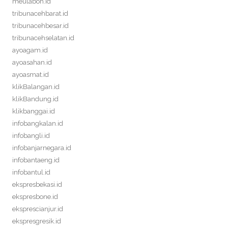
meulaboh.id
tribunacehbarat.id
tribunacehbesar.id
tribunacehselatan.id
ayoagam.id
ayoasahan.id
ayoasmat.id
klikBalangan.id
klikBandung.id
klikbanggai.id
infobangkalan.id
infobangli.id
infobanjarnegara.id
infobantaeng.id
infobantul.id
ekspresbekasi.id
ekspresbone.id
eksprescianjur.id
ekspresgresik.id