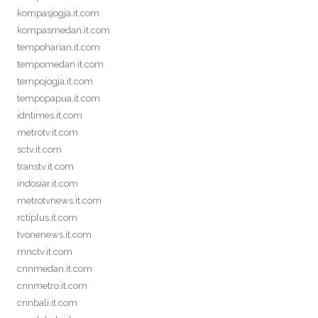
kompasjogja.it.com
kompasmedan.it.com
tempoharian.it.com
tempomedan.it.com
tempojogja.it.com
tempopapua.it.com
idntimes.it.com
metrotv.it.com
sctv.it.com
transtv.it.com
indosiar.it.com
metrotvnews.it.com
rctiplus.it.com
tvonenews.it.com
mnctv.it.com
cnnmedan.it.com
cnnmetro.it.com
cnnbali.it.com