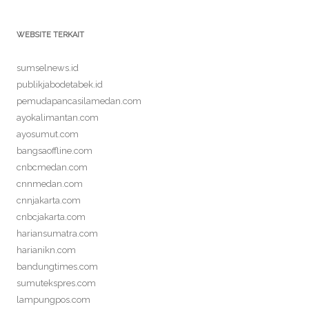
WEBSITE TERKAIT
sumselnews.id
publikjabodetabek.id
pemudapancasilamedan.com
ayokalimantan.com
ayosumut.com
bangsaoffline.com
cnbcmedan.com
cnnmedan.com
cnnjakarta.com
cnbcjakarta.com
hariansumatra.com
harianikn.com
bandungtimes.com
sumutekspres.com
lampungpos.com