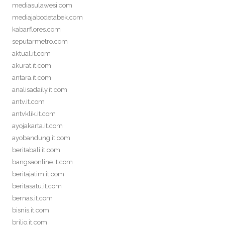
mediasulawesi.com
mediajabodetabek.com
kabarflores.com
seputarmetro.com
aktual.it.com
akurat.it.com
antara.it.com
analisadaily.it.com
antv.it.com
antvklik.it.com
ayojakarta.it.com
ayobandung.it.com
beritabali.it.com
bangsaonline.it.com
beritajatim.it.com
beritasatu.it.com
bernas.it.com
bisnis.it.com
brilio.it.com