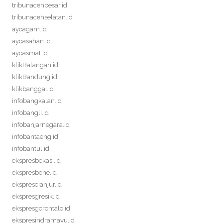
tribunacehbesar.id
tribunacehselatan.id
ayoagam.id
ayoasahan.id
ayoasmat.id
klikBalangan.id
klikBandung.id
klikbanggai.id
infobangkalan.id
infobangli.id
infobanjarnegara.id
infobantaeng.id
infobantul.id
ekspresbekasi.id
ekspresbone.id
eksprescianjur.id
ekspresgresik.id
ekspresgorontalo.id
ekspresindramayu.id