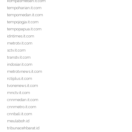
kompasmedan.it.com
tempoharian.it.com
tempomedan.it.com
tempojogja.it.com
tempopapua.it.com
idntimes.it.com
metrotv.it.com
sctv.it.com
transtv.it.com
indosiar.it.com
metrotvnews.it.com
rctiplus.it.com
tvonenews.it.com
mnctv.it.com
cnnmedan.it.com
cnnmetro.it.com
cnnbali.it.com
meulaboh.id
tribunacehbarat.id