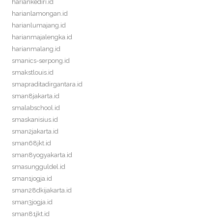
hariankediri.id
harianlamongan.id
harianlumajang.id
harianmajalengka.id
harianmalang.id
smanics-serpong.id
smakstlouis.id
smapraditadirgantara.id
sman8jakarta.id
smalabschool.id
smaskanisius.id
sman2jakarta.id
sman68jkt.id
sman8yogyakarta.id
smasungguldel.id
sman1jogja.id
sman28dkijakarta.id
sman3jogja.id
sman81jkt.id