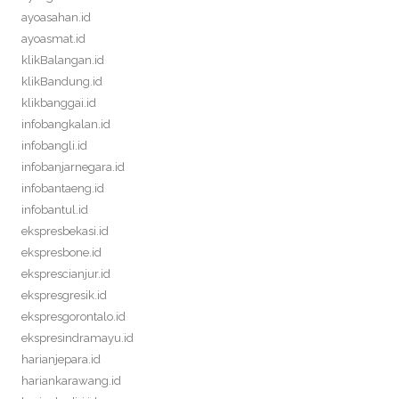
ayoasahan.id
ayoasmat.id
klikBalangan.id
klikBandung.id
klikbanggai.id
infobangkalan.id
infobangli.id
infobanjarnegara.id
infobantaeng.id
infobantul.id
ekspresbekasi.id
ekspresbone.id
eksprescianjur.id
ekspresgresik.id
ekspresgorontalo.id
ekspresindramayu.id
harianjepara.id
hariankarawang.id