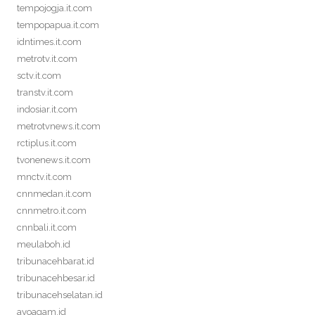
tempojogja.it.com
tempopapua.it.com
idntimes.it.com
metrotv.it.com
sctv.it.com
transtv.it.com
indosiar.it.com
metrotvnews.it.com
rctiplus.it.com
tvonenews.it.com
mnctv.it.com
cnnmedan.it.com
cnnmetro.it.com
cnnbali.it.com
meulaboh.id
tribunacehbarat.id
tribunacehbesar.id
tribunacehselatan.id
ayoagam.id