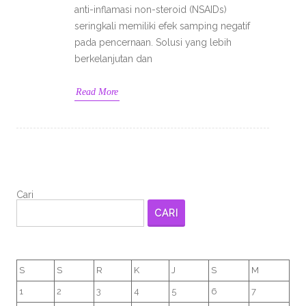
anti-inflamasi non-steroid (NSAIDs)
seringkali memiliki efek samping negatif
pada pencernaan. Solusi yang lebih
berkelanjutan dan
Read More
Cari
CARI
S
S
R
K
J
S
M
1
2
3
4
5
6
7