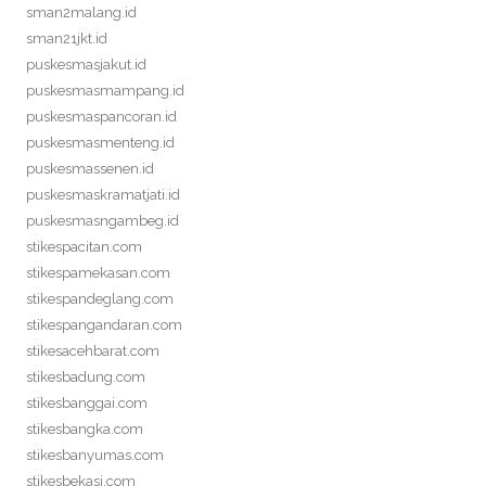
sman2malang.id
sman21jkt.id
puskesmasjakut.id
puskesmasmampang.id
puskesmaspancoran.id
puskesmasmenteng.id
puskesmassenen.id
puskesmaskramatjati.id
puskesmasngambeg.id
stikespacitan.com
stikespamekasan.com
stikespandeglang.com
stikespangandaran.com
stikesacehbarat.com
stikesbadung.com
stikesbanggai.com
stikesbangka.com
stikesbanyumas.com
stikesbekasi.com