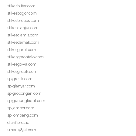
stikesblitar.com
stikesbogor.com
stikesbrebes.com
stikescianjur.com
stikesciamis.com
stikesdemak.com
stikesgarut.com
stikesgorontalo.com
stikesgowa.com
stikesgresik.com
spigresik.com
spigianyar.com
spigrobongan.com
spigunungkidul.com
spijember.com
spijombang.com
dianflores.id
sman48jkt.com