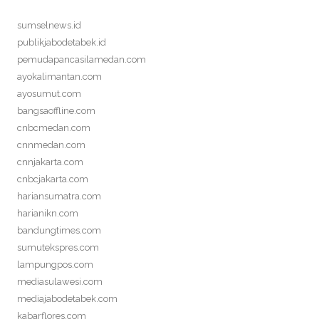
sumselnews.id
publikjabodetabek.id
pemudapancasilamedan.com
ayokalimantan.com
ayosumut.com
bangsaoffline.com
cnbcmedan.com
cnnmedan.com
cnnjakarta.com
cnbcjakarta.com
hariansumatra.com
harianikn.com
bandungtimes.com
sumutekspres.com
lampungpos.com
mediasulawesi.com
mediajabodetabek.com
kabarflores.com