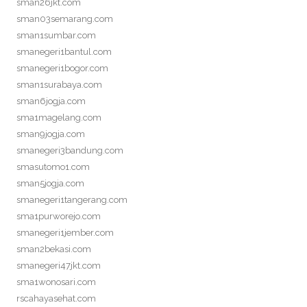
sman26jkt.com
sman03semarang.com
sman1sumbar.com
smanegeri1bantul.com
smanegeri1bogor.com
sman1surabaya.com
sman6jogja.com
sma1magelang.com
sman9jogja.com
smanegeri3bandung.com
smasutomo1.com
sman5jogja.com
smanegeri1tangerang.com
sma1purworejo.com
smanegeri1jember.com
sman2bekasi.com
smanegeri47jkt.com
sma1wonosari.com
rscahayasehat.com