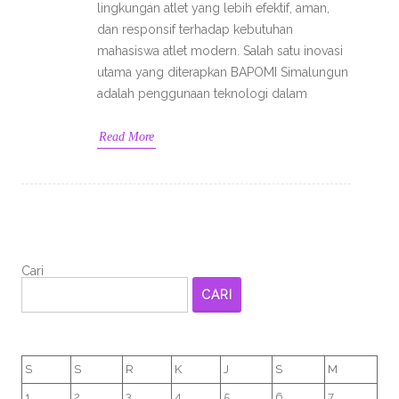
lingkungan atlet yang lebih efektif, aman,
dan responsif terhadap kebutuhan
mahasiswa atlet modern. Salah satu inovasi
utama yang diterapkan BAPOMI Simalungun
adalah penggunaan teknologi dalam
Read More
Cari
CARI
S
S
R
K
J
S
M
1
2
3
4
5
6
7