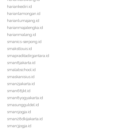
hariankediri.id
harianlamongan.id
harianlumajang.id
harianmajalengka.id
harianmalang.id
smanics-serpong.id
smakstlouis.id
smapraditadirgantara.id
sman8jakarta.id
smalabschool.id
smaskanisius.id
sman2jakarta.id
sman68jkt.id
sman8yogyakarta.id
smasungguldel.id
sman1jogja.id
sman28dkijakarta.id
sman3jogja.id