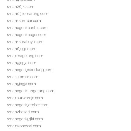
sman26jkt.com
sman03semarang.com
sman1sumbar.com
smanegeri1bantul.com
smanegeri1bogor.com
sman1surabaya.com
sman6jogja.com
sma1magelang.com
sman9jogja.com
smanegeri3bandung.com
smasutomo1.com
sman5jogja.com
smanegeri1tangerang.com
sma1purworejo.com
smanegeri1jember.com
sman2bekasi.com
smanegeri47jkt.com
sma1wonosari.com