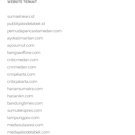
WEBSITE TERKAIT
sumselnews.id
publikjabodetabek.id
pemudapancasilamedan.com
ayokalimantan.com
ayosumut.com
bangsaoffline.com
cnbcmedan.com
cnnmedan.com
cnnjakarta.com
cnbcjakarta.com
hariansumatra.com
harianikn.com
bandungtimes.com
sumutekspres.com
lampungpos.com
mediasulawesi.com
mediajabodetabek.com