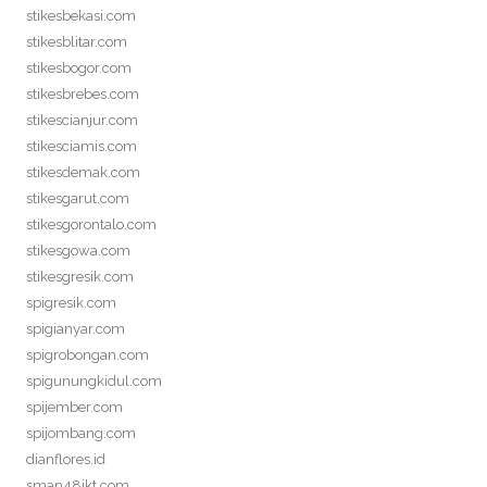
stikesbekasi.com
stikesblitar.com
stikesbogor.com
stikesbrebes.com
stikescianjur.com
stikesciamis.com
stikesdemak.com
stikesgarut.com
stikesgorontalo.com
stikesgowa.com
stikesgresik.com
spigresik.com
spigianyar.com
spigrobongan.com
spigunungkidul.com
spijember.com
spijombang.com
dianflores.id
sman48jkt.com