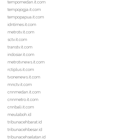
tempomedan.it.com
tempojogja.it.com
tempopapua.it.com
idntimes.it.com
metrotv.it.com
sctv.it.com
transtv.it.com
indosiar.it.com
metrotvnews.it.com
rctiplus.it.com
tvonenews.it.com
mnctv.it.com
cnnmedan.it.com
cnnmetro.it.com
cnnbali.it.com
meulaboh.id
tribunacehbarat.id
tribunacehbesar.id
tribunacehselatan.id