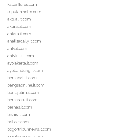
kabarflores.com
seputarmetro.com
aktual.it.com
akurat.it.com
antara.it.com
analisadaily.it.com
antv.it.com
antvklik.it.com
ayojakarta.it.com
ayobandung.it.com
beritabali.it.com
bangsaonline.it.com
beritajatim.it.com
beritasatu.it.com
bernas.it.com
bisnis.it.com
brilio.it.com
bogortribunnews.it.com
jogjakompas.it.com