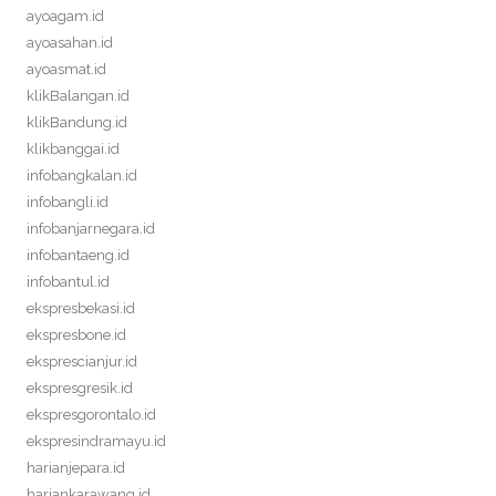
ayoagam.id
ayoasahan.id
ayoasmat.id
klikBalangan.id
klikBandung.id
klikbanggai.id
infobangkalan.id
infobangli.id
infobanjarnegara.id
infobantaeng.id
infobantul.id
ekspresbekasi.id
ekspresbone.id
eksprescianjur.id
ekspresgresik.id
ekspresgorontalo.id
ekspresindramayu.id
harianjepara.id
hariankarawang.id