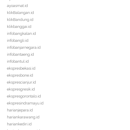
ayoasmat.id
klikBalangan.id
klikBandung.id
klikbanggai.id
infobangkalan.id
infobangli.id
infobanjarnegara.id
infobantaeng.id
infobantul.id
ekspresbekasi.id
ekspresbone.id
eksprescianjur.id
ekspresgresik.id
ekspresgorontalo.id
ekspresindramayu.id
harianjepara.id
hariankarawang.id
hariankediri.id