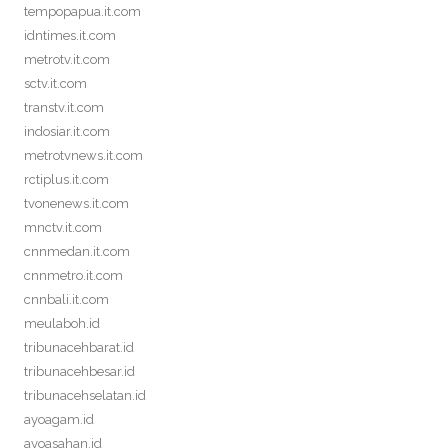
tempopapua.it.com
idntimes.it.com
metrotv.it.com
sctv.it.com
transtv.it.com
indosiar.it.com
metrotvnews.it.com
rctiplus.it.com
tvonenews.it.com
mnctv.it.com
cnnmedan.it.com
cnnmetro.it.com
cnnbali.it.com
meulaboh.id
tribunacehbarat.id
tribunacehbesar.id
tribunacehselatan.id
ayoagam.id
ayoasahan.id