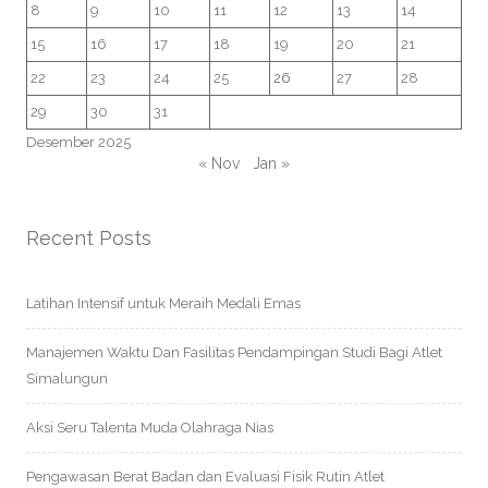
8
9
10
11
12
13
14
15
16
17
18
19
20
21
22
23
24
25
26
27
28
29
30
31
Desember 2025
« Nov
Jan »
Recent Posts
Latihan Intensif untuk Meraih Medali Emas
Manajemen Waktu Dan Fasilitas Pendampingan Studi Bagi Atlet
Simalungun
Aksi Seru Talenta Muda Olahraga Nias
Pengawasan Berat Badan dan Evaluasi Fisik Rutin Atlet