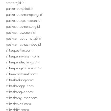
sman21jkt.id
puskesmasjakut.id
puskesmasmampang.id
puskesmaspancoran.id
puskesmasmenteng.id
puskesmassenen.id
puskesmaskramatjati.id
puskesmasngambeg.id
stikespacitan.com
stikespamekasan.com
stikespandeglang.com
stikespangandaran.com
stikesacehbarat.com
stikesbadung.com
stikesbanggai.com
stikesbangka.com
stikesbanyumas.com
stikesbekasi.com
stikesblitar.com