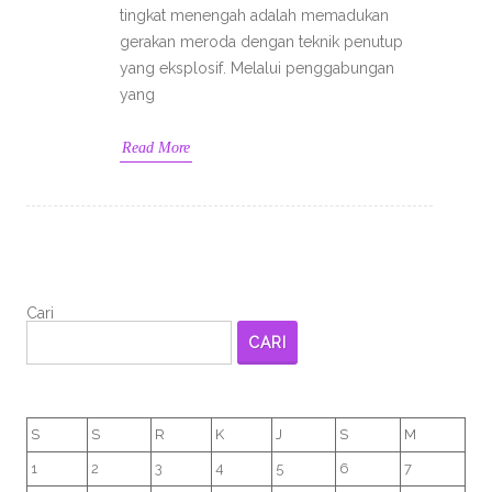
tingkat menengah adalah memadukan
gerakan meroda dengan teknik penutup
yang eksplosif. Melalui penggabungan
yang
Read More
Cari
CARI
S
S
R
K
J
S
M
1
2
3
4
5
6
7