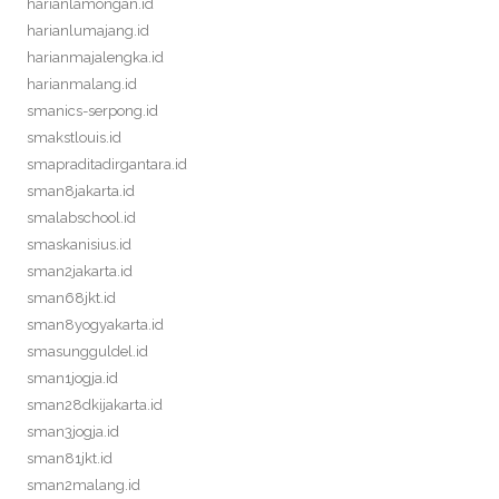
harianlamongan.id
harianlumajang.id
harianmajalengka.id
harianmalang.id
smanics-serpong.id
smakstlouis.id
smapraditadirgantara.id
sman8jakarta.id
smalabschool.id
smaskanisius.id
sman2jakarta.id
sman68jkt.id
sman8yogyakarta.id
smasungguldel.id
sman1jogja.id
sman28dkijakarta.id
sman3jogja.id
sman81jkt.id
sman2malang.id