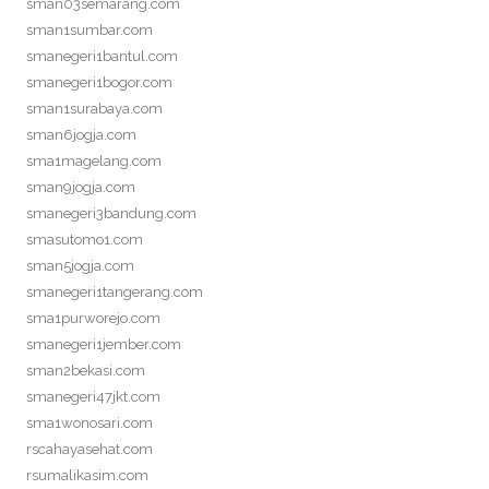
sman03semarang.com
sman1sumbar.com
smanegeri1bantul.com
smanegeri1bogor.com
sman1surabaya.com
sman6jogja.com
sma1magelang.com
sman9jogja.com
smanegeri3bandung.com
smasutomo1.com
sman5jogja.com
smanegeri1tangerang.com
sma1purworejo.com
smanegeri1jember.com
sman2bekasi.com
smanegeri47jkt.com
sma1wonosari.com
rscahayasehat.com
rsumalikasim.com