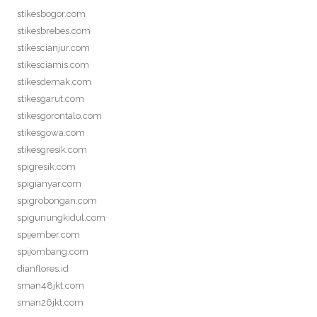
stikesbogor.com
stikesbrebes.com
stikescianjur.com
stikesciamis.com
stikesdemak.com
stikesgarut.com
stikesgorontalo.com
stikesgowa.com
stikesgresik.com
spigresik.com
spigianyar.com
spigrobongan.com
spigunungkidul.com
spijember.com
spijombang.com
dianflores.id
sman48jkt.com
sman26jkt.com