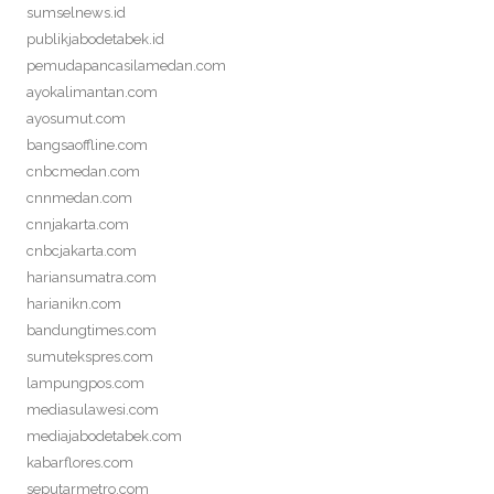
sumselnews.id
publikjabodetabek.id
pemudapancasilamedan.com
ayokalimantan.com
ayosumut.com
bangsaoffline.com
cnbcmedan.com
cnnmedan.com
cnnjakarta.com
cnbcjakarta.com
hariansumatra.com
harianikn.com
bandungtimes.com
sumutekspres.com
lampungpos.com
mediasulawesi.com
mediajabodetabek.com
kabarflores.com
seputarmetro.com